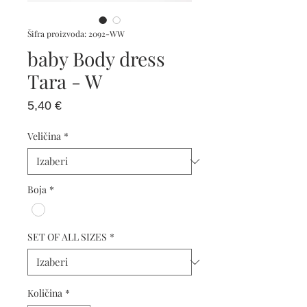
Šifra proizvoda: 2092-WW
baby Body dress
Tara - W
Cijena
5,40 €
Veličina
*
Boja
*
SET OF ALL SIZES
*
Količina
*