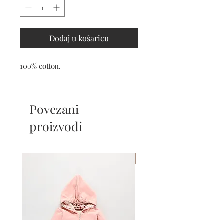
Dodaj u košaricu
100% cotton.
Povezani
proizvodi
Mom & Daughter