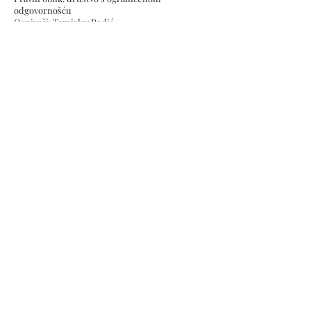
odgovornošću
Osnivači: Tomislav Rodić
Temeljni kapital: 20.000,00 kuna uplaćen u
cijelosti
IBAN: HR3724070001100480198, Otp Banka
d.d.
Kontakt
FAQ
Politika o Kolačićima
Dostava i povrat
Opći Uvjeti
Pravila Privatnosti
Subscribe Now