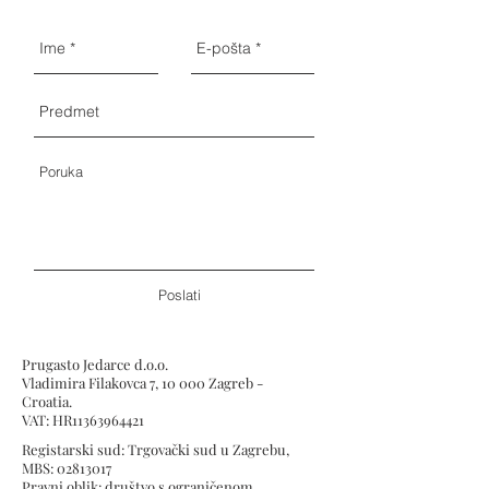
Poslati
Prugasto Jedarce d.o.o.
Vladimira Filakovca 7, 10 000 Zagreb -
Croatia.
VAT: HR11363964421
Registarski sud: Trgovački sud u Zagrebu,
MBS:
02813017
Pravni oblik: društvo s ograničenom