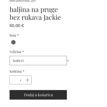
Šifra proizvoda: 4175
haljina na pruge
bez rukava Jackie
Cijena
60,00 €
Boja
*
Veličina
*
Količina
*
Dodaj u košaricu