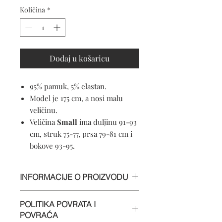
Količina
*
Dodaj u košaricu
95% pamuk, 5% elastan.
Model je 175 cm, a nosi malu
veličinu.
Veličina
Small
ima duljinu 91-93
cm, struk 75-77, prsa 79-81 cm i
bokove 93-95.
INFORMACIJE O PROIZVODU
95% pamuk, 5% elastan.
POLITIKA POVRATA I
Perljivo u perilici
POVRAĆA
Mekani materijal