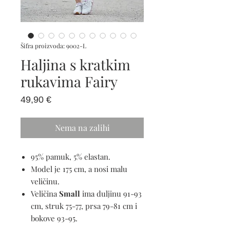
Šifra proizvoda: 9002-L
Haljina s kratkim
rukavima Fairy
Cijena
49,90 €
Nema na zalihi
95% pamuk, 5% elastan.
Model je 175 cm, a nosi malu
veličinu.
Veličina
Small
ima duljinu 91-93
cm, struk 75-77, prsa 79-81 cm i
bokove 93-95.