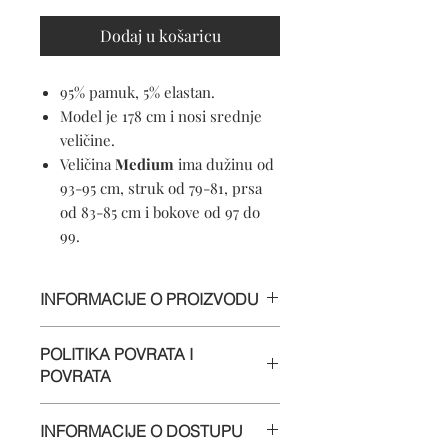
Dodaj u košaricu
95% pamuk, 5% elastan.
Model je 178 cm i nosi srednje
veličine.
Veličina
Medium
ima dužinu od
93-95 cm, struk od 79-81, prsa
od 83-85 cm i bokove od 97 do
99.
INFORMACIJE O PROIZVODU
95% pamuk, 5% elastan.
POLITIKA POVRATA I
Perljivo u perilici
POVRATA
Mekani dodirni materijal
Crewneck
Informacije
Proizvedeno u Hrvatskoj
INFORMACIJE O DOSTUPU
Cijenimo vaše poslovanje i želimo da