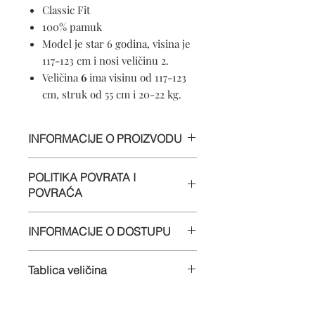
Classic Fit
100% pamuk
Model je star 6 godina, visina je
117-123 cm i nosi veličinu 2.
Veličina
6
ima visinu od 117-123
cm, struk od 55 cm i 20-22 kg.
INFORMACIJE O PROIZVODU
100% pamuk
POLITIKA POVRATA I
Perljivo u perilici
POVRAĆA
Mekani materijal
Crewneck
Informacije
Kratki rukavi
INFORMACIJE O DOSTUPU
Cijenimo vaše poslovanje i želimo da
Proizvedeno u Hrvatskoj
budete zadovoljni svojom narudžbom.
Dostava
Ako ste iz bilo kojeg razloga
Tablica veličina
U
nezadovoljni bilo kojom stavkom,
Kupljeni predmeti bit će poslani u
možete je vratiti uz puni povrat novca
Veličina
1
ima visinu 78-83 cm,
roku od 4 radna dana od dana
[umanjeni za izvorne troškove
struk 48 cm i 10-11 kg.