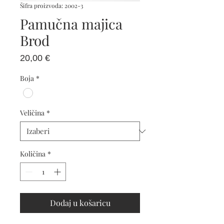
Šifra proizvoda: 2002-3
Pamučna majica
Brod
Cijena
20,00 €
Boja
*
Veličina
*
Količina
*
Dodaj u košaricu