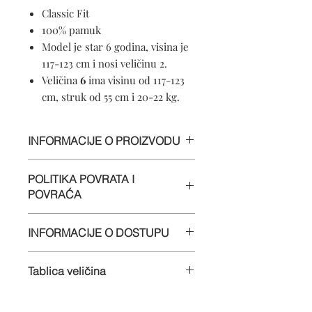
Classic Fit
100% pamuk
Model je star 6 godina, visina je
117-123 cm i nosi veličinu 2.
Veličina
6
ima visinu od 117-123
cm, struk od 55 cm i 20-22 kg.
INFORMACIJE O PROIZVODU
100% pamuk
POLITIKA POVRATA I
Perljivo u perilici
POVRAĆA
Mekani materijal
Crewneck
Informacije
Kratki rukavi
INFORMACIJE O DOSTUPU
Cijenimo vaše poslovanje i želimo da
Proizvedeno u Hrvatskoj
budete zadovoljni svojom narudžbom.
Dostava
Ako ste iz bilo kojeg razloga
Tablica veličina
U
nezadovoljni bilo kojom stavkom,
Kupljeni predmeti bit će poslani u
možete je vratiti uz puni povrat novca
Veličina
1
ima visinu 78-83 cm,
roku od 4 radna dana od dana
[umanjeni za izvorne troškove
struk 48 cm i 10-11 kg.