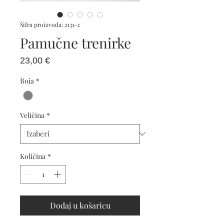
Šifra proizvoda: 2131-2
Pamučne trenirke
Cijena
23,00 €
Boja
*
Veličina
*
Količina
*
Dodaj u košaricu